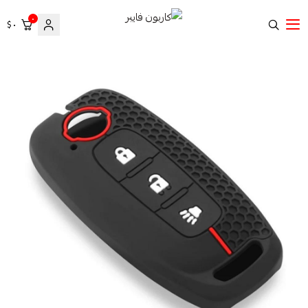
٠
٠ $
كاربون فايبر