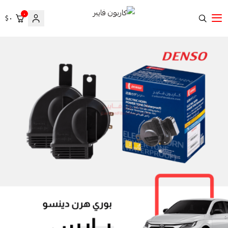
٠
٠ $
كاربون فايبر