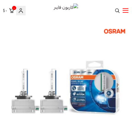
٠
٠ $
كاربون فايبر