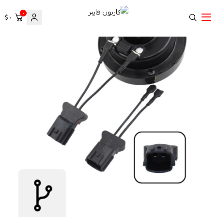
٠
٠ $
كاربون فايبر