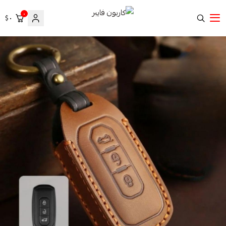
٠
٠ $
كاربون فايبر