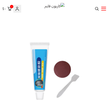
٠
٠ $
كاربون فايبر