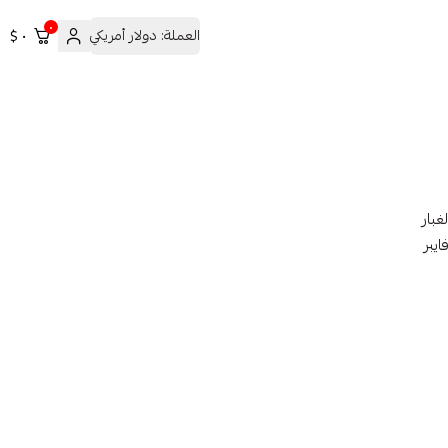
٠
العملة:
دولار أمريكي
٠ $
بار
يبر