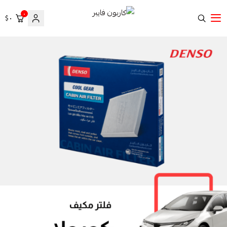
٠
٠ $
كاربون فايبر