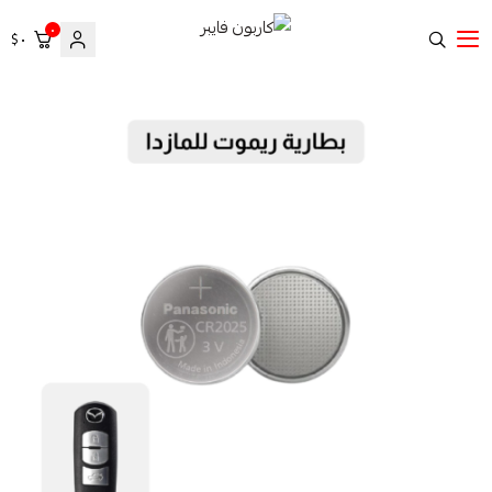
٠
٠ $
كاربون فايبر