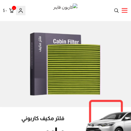
٠
٠ $
كاربون فايبر