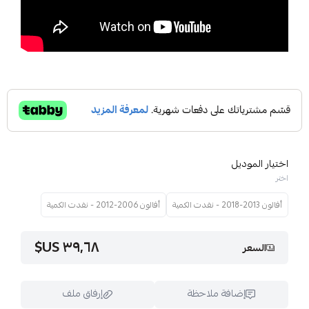
اختيار الموديل
اختر
أفالون 2013-2018 - نفدت الكمية
أفالون 2006-2012 - نفدت الكمية
٣٩٫٦٨ US$
السعر
إضافة ملاحظة
إرفاق ملف