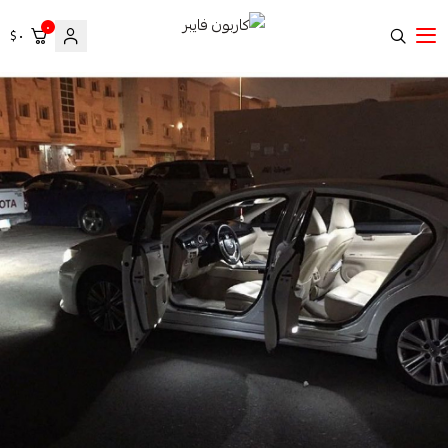
٠
٠ $
كاربون فايبر