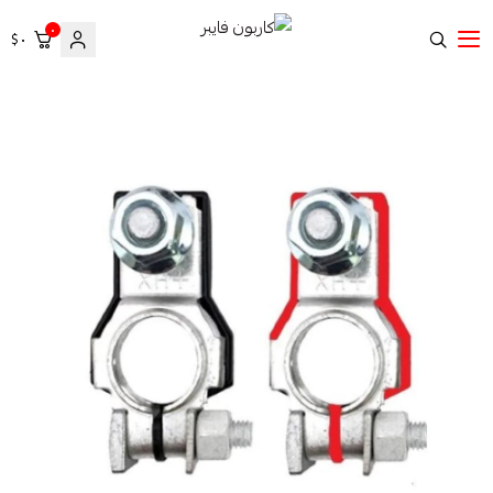
٠
٠ $
كاربون فايبر