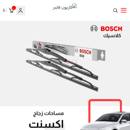
٠
٠ $
كاربون فايبر