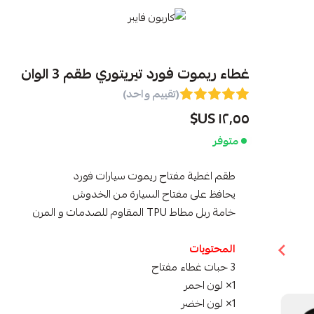
كاربون فايبر
غطاء ريموت فورد تيريتوري طقم 3 الوان
(تقييم واحد)
١٢٫٥٥ US$
متوفر
طقم اغطية مفتاح ريموت سيارات فورد
يحافظ على مفتاح السيارة من الخدوش
خامة ربل مطاط TPU المقاوم للصدمات و المرن
المحتويات
3 حبات غطاء مفتاح
1× لون احمر
1× لون اخضر