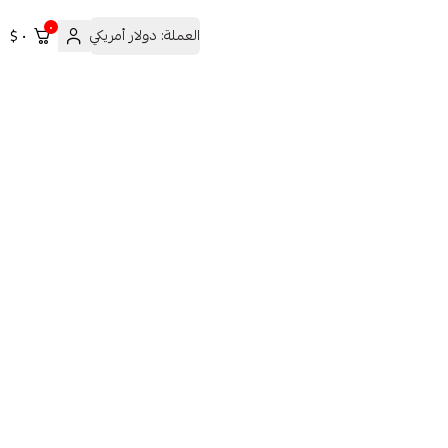
٠
العملة:
دولار أمريكي
٠ $