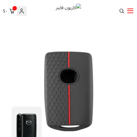
٠
٠ $
كاربون فايبر