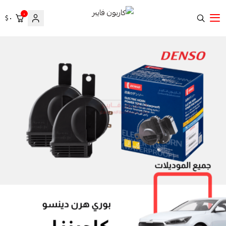
٠
٠ $
كاربون فايبر