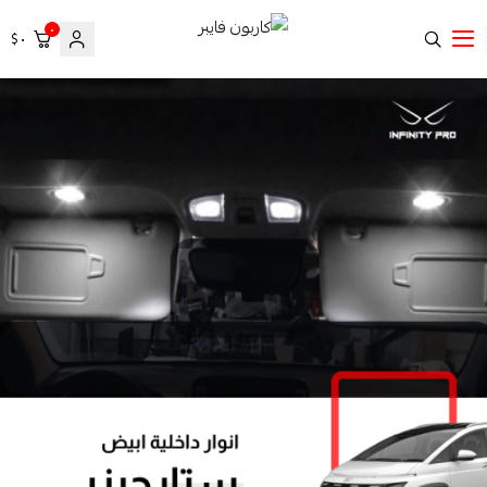
٠
٠ $
كاربون فايبر