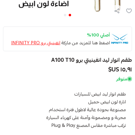
أصلي 100%
اضغط هنا للمزيد من ماركة
انفينيتي برو INFINITY PRO
طقم انوار ليد انفينيتي برو A100 T10
١٥٫٩١ US$
متوفر
طقم انوار ليد ابيض للسيارات
انارة لون ابيض جميل
مصنوعة بجودة عالية لاطول فترة استخدام
مجربة و ومضمونة وآمنة على كهرباء السيارة
تركب مباشرة مقاس المصنع Plug & Play