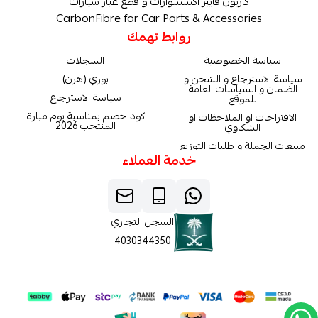
كاربون فايبر اكسسوارات و قطع غيار سيارات
CarbonFibre for Car Parts & Accessories
روابط تهمك
سياسة الخصوصية
السجلات
سياسة الاسترجاع و الشحن و
بوري (هرن)
الضمان و السياسات العامة
سياسة الاسترجاع
للموقع
كود خصم بمناسبة يوم مبارة
الاقتراحات او الملاحظات او
المنتخب 2026
الشكاوي
مبيعات الجملة و طلبات التوزيع
خدمة العملاء
السجل التجاري
4030344350