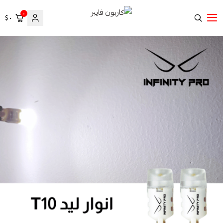
٠
٠ $
كاربون فايبر