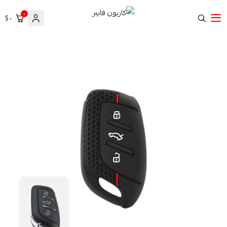
٠
٠ $
كاربون فايبر