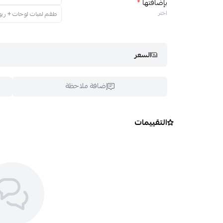
بإضافتها
*
اختر
طقم لمبات لوحات + ريو
السعر
إضافة ملاحظة
التقييمات
اسحب و افلت ال
استعراض