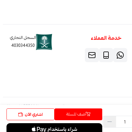
خدمة العملاء
السجل التجاري
4030344350
الحقوق محفوظة | 2026
كاربون فايبر
أضف للسلة
اشتري الآن