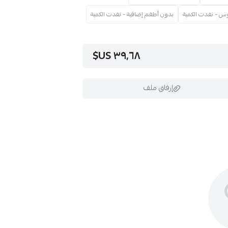
س - نفدت الكمية
بدون أطقم إضافية - نفدت الكمية
٣٩٫٦٨ US$
إرفاق ملف
ملف هنا