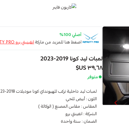
كاربون فايبر
أصلي 100%
اضغط هنا للمزيد من ماركة
انفينيتي برو INFINITY PRO
لمبات ليد كونا 2019-2023
٣٩٫٦٨ US$
متوفر
لمبات ليد داخلية تركب للهيونداي كونا موديلات 2018-2023
اللون : أبيض ثلجي
المقاس : مقاس المصنع ( الوكالة )
الشركة : انفينتي برو
الضمان : سنة واحدة