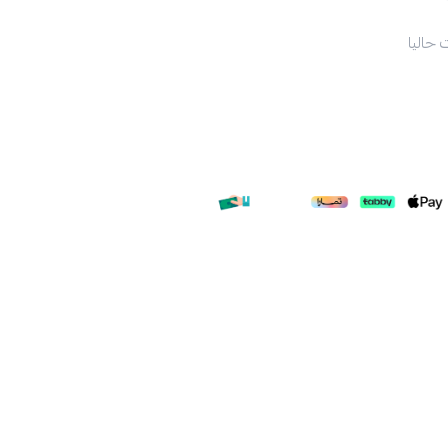
 حاليا