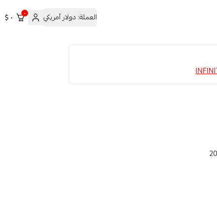
٠
العملة:
دولار أمريكي
٠ $