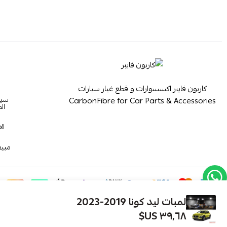
كاربون فايبر اكسسوارات و قطع غيار سيارات
سيا
CarbonFibre for Car Parts & Accessories
ال
ال
مبيع
لمبات ليد كونا 2019-2023
٣٩٫٦٨ US$