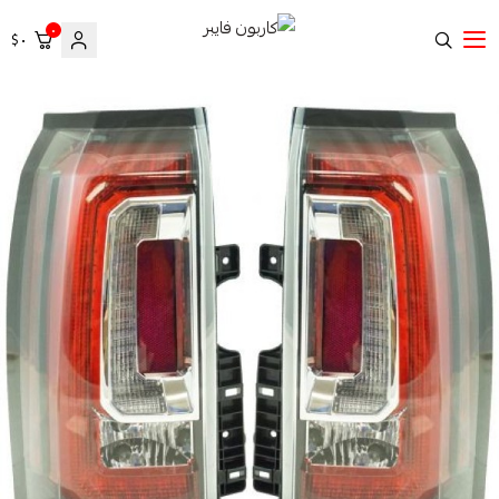
٠
٠ $
كاربون فايبر