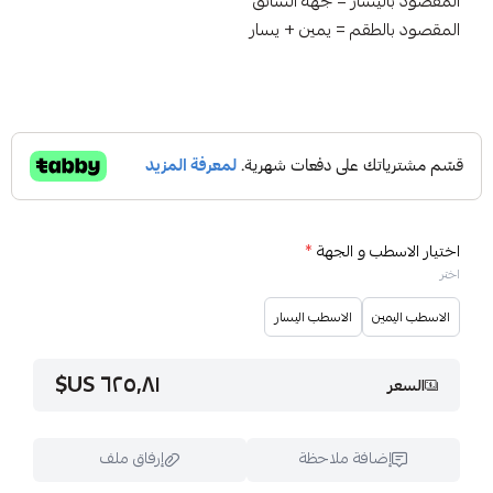
المقصود باليسار = جهة السائق
المقصود بالطقم = يمين + يسار
اختيار الاسطب و الجهة
*
اختر
الاسطب اليمين
الاسطب اليسار
٦٢٥٫٨١ US$
السعر
إضافة ملاحظة
إرفاق ملف