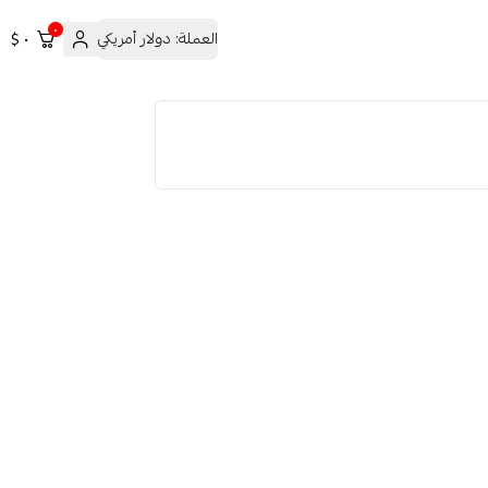
٠
العملة:
دولار أمريكي
٠ $