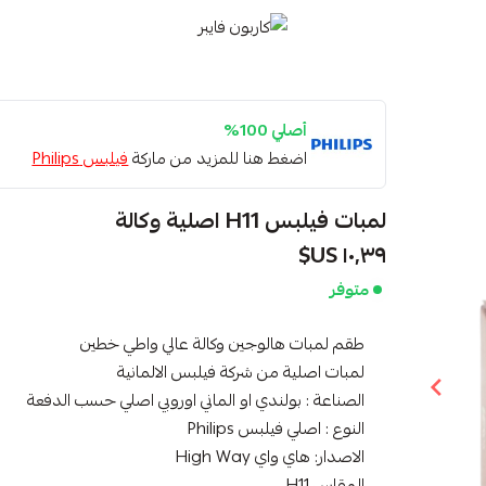
كاربون فايبر
أصلي 100%
اضغط هنا للمزيد من ماركة
فيلبس Philips
لمبات فيلبس H11 اصلية وكالة
١٠٫٣٩ US$
متوفر
طقم لمبات هالوجين وكالة عالي واطي خطين
لمبات اصلية من شركة فيلبس الالمانية
الصناعة : بولندي او الماني اوروبي اصلي حسب الدفعة
النوع : اصلي فيلبس Philips
الاصدار: هاي واي High Way
المقاس H11