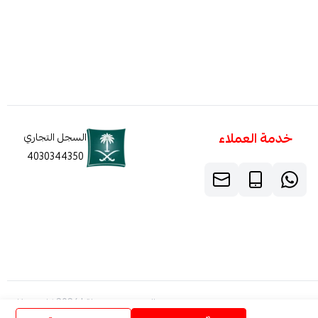
خدمة العملاء
السجل التجاري
4030344350
الحقوق محفوظة | 2026
كاربون فايبر